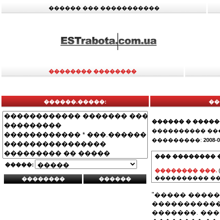
������ ��� �����������
�������� ��������
������.�����:
��
������ � ����
���������� ��
���������:
2008-0
��� �������� 
�����:
�������� ���.
���������� ��
"����� ����
�����������
�������. ��