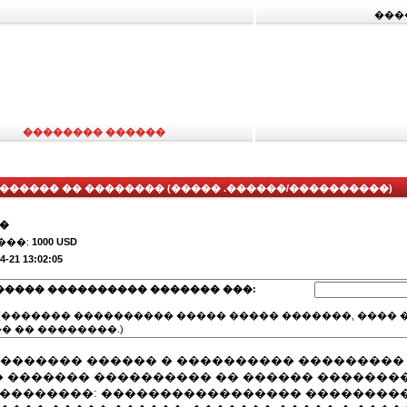
���
�������� ������
������ �� �������� (����� .������/����������)
��
���:
1000 USD
4-21 13:02:05
����� ���������� ������� ���:
(������� ���������� ����� ����� �������, ���� �
� �� ��������.)
�������� ������ � ���������� ���������
 ������� ���������� �� ������ �������
���������: ����������������� ��������