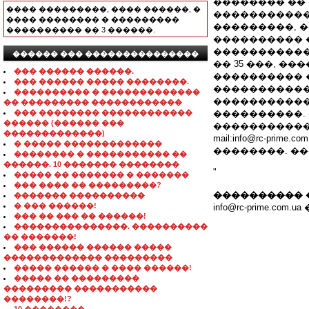
�������� �� 
���� ���������, ���� ������, �
�����������
���� �������� � ���������
���������, 
���������� �� 3 ������.
���������� 
����������� 
������ ��� ���������������
�� 35 ���, �
��� ������ ������.
���������� 
��� ������ ����� ��������.
�����������
���������� � �������������
�����������
�� ��������� ������������
��� �������� ������������
����������. 
������ (������ ���
����������� 
�������������)
mail:info@rc-p
� ����� �������������
��������. ���
�������� � ����������� ��
������. 10 ������� ��������
"
����� �� ������� � �������
��� ���� �� ���������?
���������� 
������� ����������
� ��� ������!
info@rc-prime.co
��� �� ��� �� ������!
���������������. ����������
�� �������!
��� ������ ������ �����
������������� ���������
����� ������ � ���� ������!
����� �� ���������
��������� �����������
��������!?