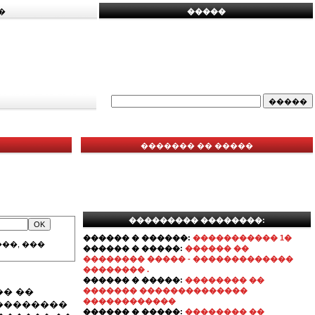
�
�����
������� �� �����
��������� ��������:
������ � ������:
����������� 1�
��, ���
������ � �����:
������ ��
�������� ����� - �������������
�������� .
������ � �����:
�������� ��
�� ��
������� ��������������
������������
��������
������ � �����:
�������� ��