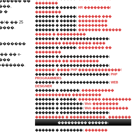
������ ��
�������
���,
������ � �����:
HR ��������/
� �
��������
������ � �����:
������� ���
������ � �����:
���������
� �� 25
������ � �����:
���������
����.
������ � �����:
������� ������
����� � ���������
������ � ���������������:
��������
�������� ��������� ����
������ � �����:
�������� ��
��������
� �� e-
������ � ���������������:
����
�������� �� ���������
 �������.
������ � ���������������:
������! ���� PHP �������������!
������ � ���������������:
PHP
PROGRAMMERS
������ � ���������������:
WEB
DESIGNER
������ � ������:
����������
����������� ���������
������ � �����:
������� ���������
������ � �������:
Web ��������
������ � �������:
Web �����������
������ � ���������������:
��������� � ����������� , �������
��������� ������:
������ � �������:
�������