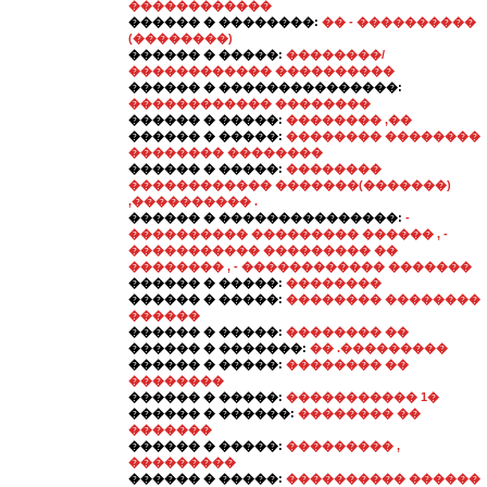
������������
������ � ��������:
�� - ����������
(��������)
������ � �����:
��������/
������������ ����������
������ � ���������������:
������������ ��������
������ � �����:
�������� ,��
������ � �����:
�������� ��������
�������� ��������
������ � �����:
��������
������������ �������(�������)
,���������� .
������ � ���������������:
-
���������� ��������� ������ , -
����������� ��������� ��
�������� , - ������������ �������
������ � �����:
��������
������ � �����:
�������� ��������
������
������ � �����:
�������� ��
������ � �������:
�� .���������
������ � �����:
�������� ��
��������
������ � �����:
����������� 1�
������ � ������:
�������� ��
�������
������ � �����:
��������� ,
���������
������ � �����:
���������� ������