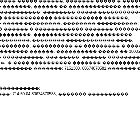
���� ����� ������, ������� ����� � ����
 �������, ������ �� ������������� ����
�����������, �������� ����� ����������
� ������������ ������������ ������,
����� ���������. �������� ����������: �/
��� ������ � ������������ ������� ������
��������: ��������������� ���������
�������, �������� ������������ ����,
�������, ���������� �� ��������� � ��
������� ������: ���������� ����� �� 1000$
����������, ��� �����. ������ ���������
rime.com.ua. � ���� ���������� ������� ��������
������� �������: 7151300, 80674870581,�������
����������:
m.ua ���: 714-50-04 80674870588, ������� ����������