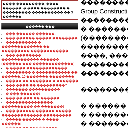
���������
���� ���������, ����
������, � ���� �������� �
Group Constr
��������� ���������� �� 3
������.
�������
������ ���
� �������
���������������
��� ������ ������.
(�������
��� ������ ����� ��������.
���������� �
�������
������������� ��
��������� ������������
����, ��
��� ��������
������������ ������
��������
(������ ��� �������������)
� ����� �������������
�������� ��
�������� � ����������� ��
������. 10 ������� ��������
����� �� ������� � �������
��� ���� �� ���������?
��������
������� ����������
� ��� ������!
��� �� ��� �� ������!
���������������.
� ������
���������� �� �������!
��� ������ ������ �����
� ������� 
������������� ���������
����� ������ � ����
� ������
������!