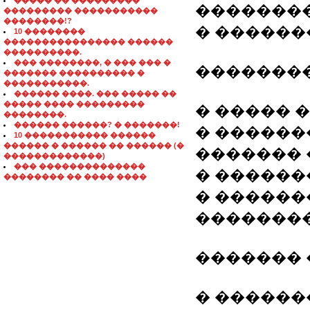
����� �� ���������
��������
��������� �����������
��������!?
� ������
10 ��������
���������������� ������
����������.
��� ��������, � ��� ��� �
��������
������� ���������� �
�����������.
������ ����. ��� ����� ��
����� ���� ���������
� ����� 
��������.
������ ������? � �������!
� ������
10 ����������� ������
������ � ������ �� ������ (�
������� 
�������������)
��� ��������������
� ������
�������� �� ���� ����
� ������
��������
������� 
� ������