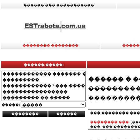
������ ��� �����������
�������� ��������
�����
������.�����:
������ � 
���������
���������
�����:
��� �������� ���
�������� ���.
(��
���, ��� ��������