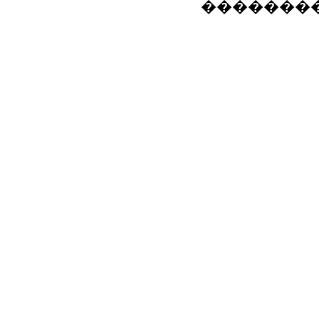
��������