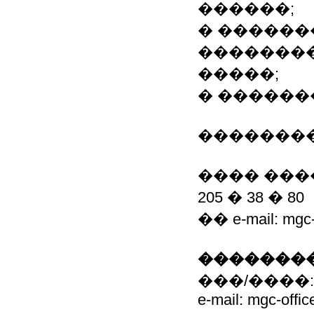
������;
� ������
�������
�����;
� ������
����������
���� ����
205 � 38 � 80
�� e-mail: mgc-
��������
���/����: (0
e-mail: mgc-offi