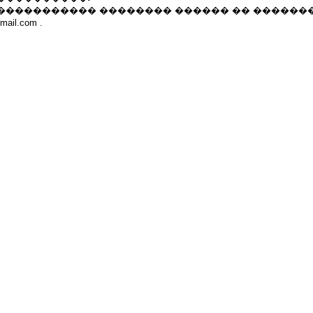
����������� �������� ������ �� ������
ail.com .