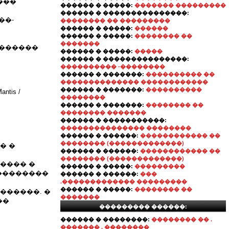
����
������ � �����:
������� ���������
������ � ���������������:
��-
�������� �� ���������
������ � �����:
������
������ � �����:
�������� ��
�������
�������
������ � �����:
�����
������ � ���������������:
���������� -��������
������ � �������:
���������� ��
�������������� ������������
������ � �������:
����������
tis /
��������
������ � �������:
�������� ��
�������� �������
������ � �����������:
��������������� ��������
������ � ������:
������������ ��
�������� (�������������)
� �
������ � ������:
������������ ��
�������� (�������������)
���� �
������ � �����:
���������
���������
������ � ������:
���
.������������� ���������
������ � �����:
�������� ��
������. �
�������
��
��������� ������:
������ � ��������:
�������� �� .
������� , ��������