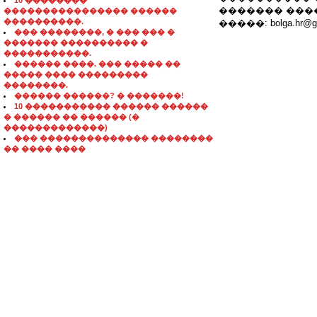
10 ��������
������� ���
���������������� ������
����������.
�����: bolga.hr@gm
��� ��������, � ��� ��� �
������� ���������� �
�����������.
������ ����. ��� ����� ��
����� ���� ���������
��������.
������ ������? � �������!
10 ����������� ������ ������
� ������ �� ������ (�
�������������)
��� �������������� ��������
�� ���� ����