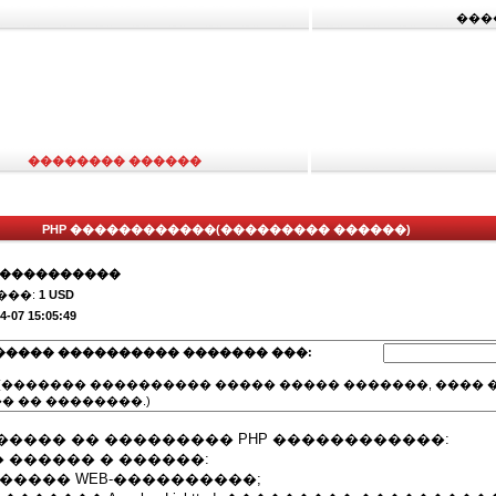
���
�������� ������
PHP ������������(��������� ������)
�����������
���:
1 USD
4-07 15:05:49
����� ���������� ������� ���:
(������� ���������� ����� ����� �������, ���� �
� �� ��������.)
����� �� ��������� PHP ������������:
 ������ � ������:
����� WEB-����������;