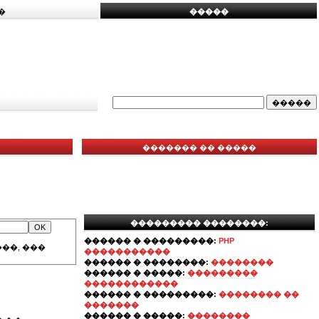
�
�����
������� �� �����
��������� ��������:
������ � ���������:
PHP
��, ���
�����������
������ � ��������:
��������
������ � �����:
���������
������������
������ � ���������:
�������� ��
�������
������ � �����:
��������