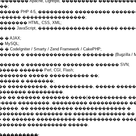
������� Apache, Lighttpd, ��������� ��������
��;
����� PHP 4-5, ��������� ��������� ������
����� ����������������;
����� HTML, CSS, XML;
���� JavaScript, �������������� ������ ���
 � AJAX;
 MySQL;
deIgniter / Smarty / Zend Framework / CakePHP;
��� � �������������� �������� (Bugzilla / Man
����� � ��������� �������� ������ SVN;
�� ������ Perl, CGI, Flash;
�������� ����� ���������� ��;
����� � �������;
�� ����������, �����������, ����� �����
������� ���������.
�� �� ������ ������� ����(���������� ��
������ ��������. ��������� ���������� 
�����. �� ����������� ������������� �
��������� ������� �� ������ ������� �� 
 �� ������ ���������� ����������� ���
������� ���������� �����.
����������: