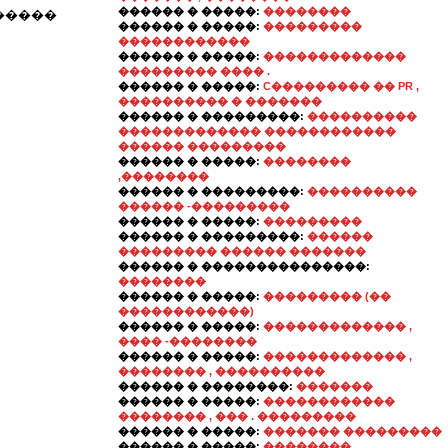
������ � �����:
��������
�����
������ � �����:
���������
������������
������ � �����:
�������������
��������� ���� .
������ � �����:
C��������� �� PR ,
���������� � �������
������ � ���������:
����������
������������� ������������
������ ���������
������ � �����:
��������
,��������
������ � ���������:
����������
������ -���������
������ � �����:
���������
������ � ���������:
������
��������� ������ �������
������ � ���������������:
��������
������ � �����:
��������� (��
������������)
������ � �����:
������������� ,
���� -��������
������ � �����:
������������� ,
�������� , ����������
������ � ��������:
�������
������ � �����:
������������
�������� , ��� . ���������
������ � �����:
������� ���������
������ � �����:
��������