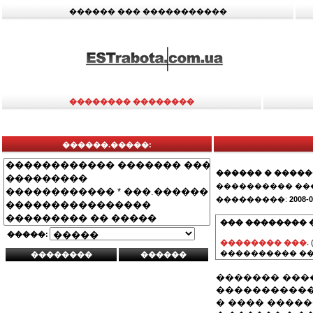
������ ��� �����������
�������� ��������
������.�����:
������ � ����
���������� ��
���������:
2008-0
��� �������� 
�����:
�������� ���.
���������� ��
������� ���
�����������
� ���� �����