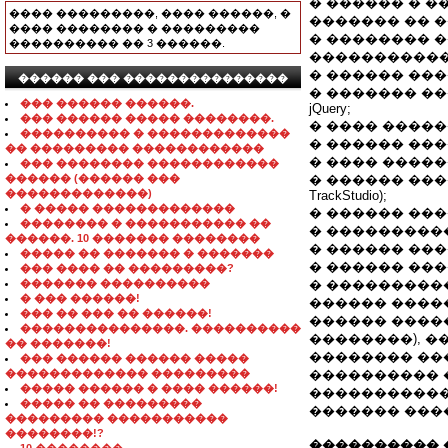
� ������ � ��
���� ���������, ���� ������, �
������� �� �
���� �������� � ���������
� �������� �
���������� �� 3 ������.
�����������
� ������ �����
������ ��� ���������������
� ������� ��
��� ������ ������.
jQuery;
��� ������ ����� ��������.
� ���� ������
���������� � �������������
� ������ ����
�� ��������� ������������
� ���� ������ � Co
��� �������� ������������
������ (������ ���
� ������ �����
�������������)
TrackStudio);
� ����� �������������
� ������ ���
�������� � ����������� ��
� ������������
������. 10 ������� ��������
� ������ ��
����� �� ������� � �������
� ������ ���
��� ���� �� ���������?
������� ����������
� ���������
� ��� ������!
������ ����
��� �� ��� �� ������!
������ ����
���������������. ����������
��������), 
�� �������!
�������� ��
��� ������ ������ �����
������������� ���������
���������� 
����� ������ � ���� ������!
�����������
����� �� ���������
������� ���
��������� �����������
��������!?
���������� 