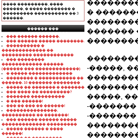
��������
���� ���������, ����
������, � ���� �������� �
� �����
��������� ���������� �� 3
������.
�������
������ ���
������� 
���������������
��� ������ ������.
��������
��� ������ ����� ��������.
���������� �
������������� ��
��������� ������������
��������
��� ��������
������������ ������
-�����, 
(������ ��� �������������)
� ����� �������������
��������
�������� � ����������� ��
������. 10 ������� ��������
��������
����� �� ������� � �������
��� ���� �� ���������?
�����, �
������� ����������
� ��� ������!
-�������
��� �� ��� �� ������!
���������������.
-�������
���������� �� �������!
��� ������ ������ �����
�������
������������� ���������
����� ������ � ����
��������
������!