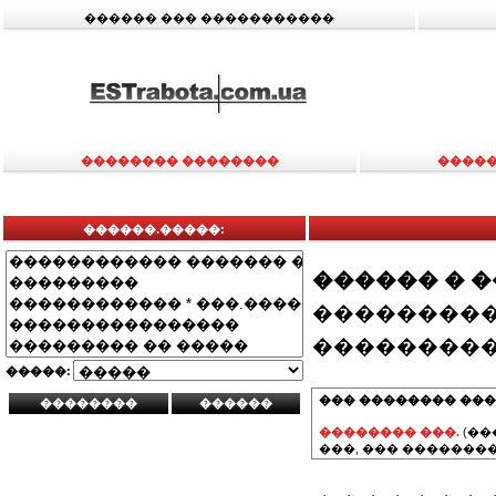
������ ��� �����������
�������� ��������
�����
������.�����:
������ � 
���������
���������
�����:
��� �������� ���
�������� ���.
(��
���, ��� ��������