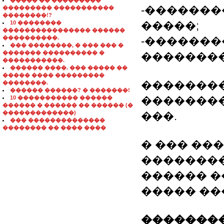
����� �� ���������
-������
��������� �����������
��������!?
10 ��������
�����;
���������������� ������
����������.
-�������
��� ��������, � ��� ��� �
������� ���������� �
��������
�����������.
������ ����. ��� ����� ��
����� ���� ���������
��������
��������.
������ ������? � �������!
10 ����������� ������
��������
������ � ������ �� ������ (�
�������������)
���.
��� ��������������
�������� �� ���� ����
� ��� ��
��������
������ �
����� ��
��������