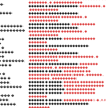
������� , � .�����������
�-
������ � �����������:
�������� , �
.�����������
�����-
������ � �����������:
������������ �������� , �
.�����������
������ � ��������:
���������
����������-
������ � �����������:
���������
������������ �������� , �
.�����������
��
������ � �����:
������������
�������
�
������ � ���������������:
 �
�����������
�����
������ � �����������:
��
����������� ����� �������� , �
 �������;
.�����������
������ � �����������:
�������
��� �
��������� , � .�����������
������ � �����:
�������� ��
 �
�������� �������� (���� , ������ ,
�� �
�������� , ���������)
���;
������ � �����:
������ ���������
������ � �����:
���� �����������
��������
������ � ������:
�����������
������ � �����:
������������
���� �
�������
���;
������ � �����:
����������� 1 -� , 8 .0
�����.
������ � ���������������:
��������