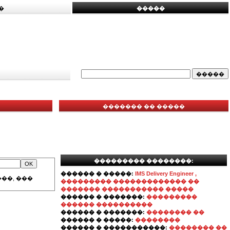
�
�����
������� �� �����
��������� ��������:
������ � �����:
IMS Delivery Engineer ,
��, ���
��������� ������������� ��
������� ����������� �����
������ � �������:
���������
������ ����������
������ � �������:
�������� ��
������ � �����:
��������
������ � �����������:
�������� ��