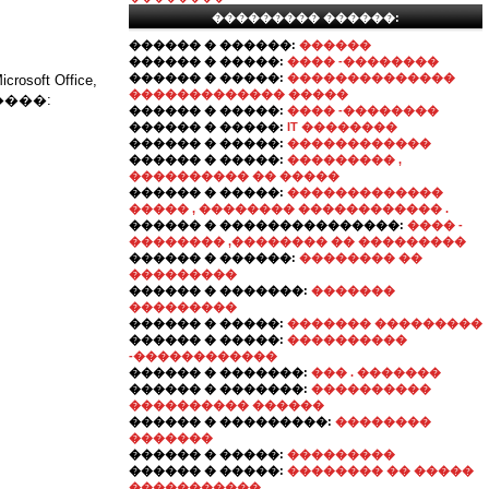
��������� ������:
������ � ������:
������
������ � �����:
���� -��������
������ � �����:
��������������
t Office,
������������� �����
�����:
������ � �����:
���� -��������
������ � �����:
IT ��������
������ � �����:
������������
������ � �����:
��������� ,
���������� �� �����
������ � �����:
�������������
����� , �������� ������������ .
������ � ���������������:
���� -
�������� ,�������� �� ���������
������ � ������:
�������� ��
���������
������ � �������:
�������
���������
������ � �����:
������� ���������
������ � �����:
����������
-������������
������ � �������:
��� . �������
������ � �������:
����������
���������� ������
������ � ���������:
��������
�������
������ � �����:
���������
������ � �����:
�������� �� �����
�����������