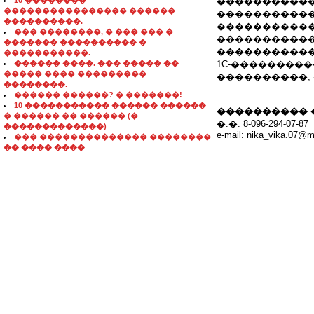
10 ��������
�����������:
���������������� ������
����������
����������.
�����������
��� ��������, � ��� ��� �
�����������
������� ���������� �
�������������
�����������.
������ ����. ��� ����� ��
1C-����������� 
����� ���� ���������
����������,
��������.
������ ������? � �������!
10 ����������� ������ ������
���������� 
� ������ �� ������ (�
�.�. 8-096-294-07-87
�������������)
e-mail: nika_vika.07@ma
��� �������������� ��������
�� ���� ����