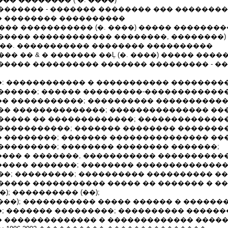
������� - ������� �������� ��� ��������
 �������� ����������
06.2006 ��� ����������� (�. ����) ����� �������
����� ������������ ��������, ��������)
 ��. ����������� �������� ����������
1.2004 ��� �� & � ������� ��Ļ (�. ����) ����� ��
����� ���������� ������� ��������� - �
: ������������ � ����������� ��������
������; ������ ���������-������������
� �����������; ���������� �����������
�� ��������������; ��������������� ��
����� �� �������������; �������������
�����������; ������� �������� ��������
 ��������; ������� ��������������� ��
���������; �������� �������� �������;
��� � �������, ����������� �����������
���� �������; �������� ��������������
��; ���������; ���������� ���������� ��
����� ����������� ����� �� ������� � �
); ���������� (��);
����); ����������� ����� ������ � ������
; ������� ���������; ���������� ������
 �������������� � ������������� �����