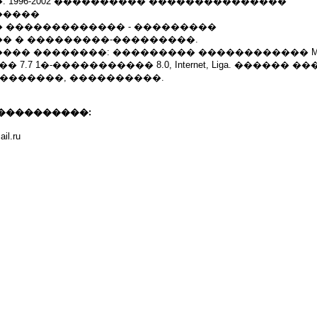
 1996-2002 ���������� ���������������
�����
 ������������� - ���������
� � ���������-���������.
� ��������: ��������� ������������ Microsof
7.7 1�-����������� 8.0, Internet, Liga. ������ �
 �������, ����������.
����������:
il.ru