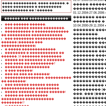
���� ���������, ���� ������, �
����� �����
���� �������� � ���������
�����������
���������� �� 3 ������.
01.12.2004-27.
������� ���
������ ��� ���������������
��������� �
��� ������ ������.
10.04.2000-29.1
��� ������ ����� ��������.
������� ���
���������� � �������������
��������.
�� ��������� ������������
�����������
��� �������� ������������
������ (������ ���
�������� ��
�������������)
�����������
� ����� �������������
�������� ��
�������� � ����������� ��
������� ���
������. 10 ������� ��������
���������� 
����� �� ������� � �������
��� ���� �� ���������?
�����������
������� ����������
���������� 
� ��� ������!
�����������
��� �� ��� �� ������!
�����������
���������������. ����������
������ ����
�� �������!
��� ������ ������ �����
���������� 
������������� ���������
��������� (��
����� ������ � ���� ������!
���, ��� (��
����� �� ���������
�����������
��������� �����������
�����������
��������!?