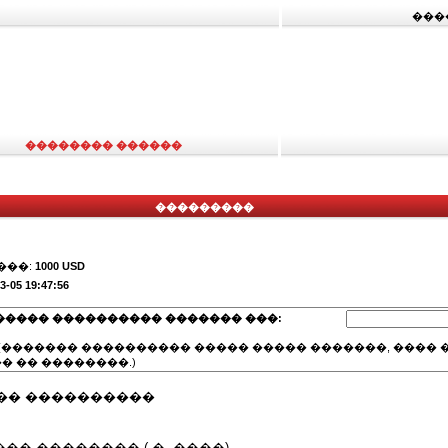
���
�������� ������
���������
���:
1000 USD
3-05 19:47:56
����� ���������� ������� ���:
(������� ���������� ����� ����� �������, ���� �
� �� ��������.)
�� ����������
.2007��� �������� ( �. ����)