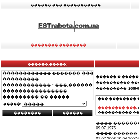
������ ��� �����������
�������� ��������
������.�����:
������ � �����
���������� ��
���������:
2008-0
��� �������� 
�����:
�������� ���.
���������� ��
���� ������
09.07.1975
���� ������:
01.07.2006-19.04