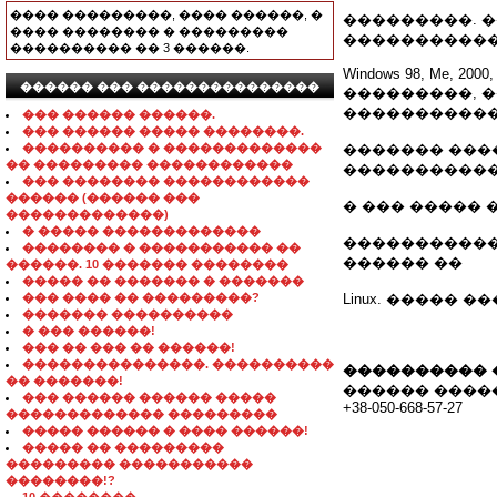
���� ���������, ���� ������, �
���������. 
���� �������� � ���������
�����������
���������� �� 3 ������.
Windows 98, Me, 2000, 
������ ��� ���������������
���������, 
�����������
��� ������ ������.
��� ������ ����� ��������.
���������� � �������������
������� ���
�� ��������� ������������
����������
��� �������� ������������
������ (������ ���
� ��� ����� 
�������������)
� ����� �������������
������������
�������� � ����������� ��
������ ��
������. 10 ������� ��������
����� �� ������� � �������
��� ���� �� ���������?
Linux. ����� 
������� ����������
� ��� ������!
��� �� ��� �� ������!
���������������. ����������
���������� 
�� �������!
������ ����
��� ������ ������ �����
+38-050-668-57-27
������������� ���������
����� ������ � ���� ������!
����� �� ���������
��������� �����������
��������!?