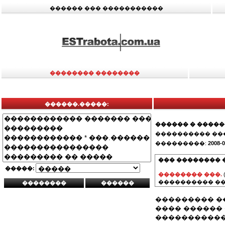
������ ��� �����������
�������� ��������
������.�����:
������ � ����
���������� ��
���������:
2008-0
��� �������� 
�����:
�������� ���.
���������� ��
��������� �
���� ������
����������