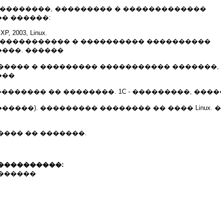
���������, ��������� � �������������
� ������:
XP, 2003, Linux.
������������ � ���������� ����������
���. ������
����� � ��������� ����������� �������,
���
�������� �� ��������. 1C - ���������, ���
����). ��������� �������� �� ���� Linux.
������ �� �������.
����������:
������