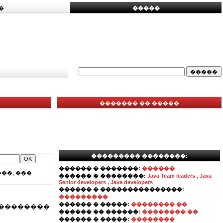
�
�����
������� �� �����
��������� ��������:
������ � �������:
������
��, ���
������ � ��������:
Java Team leaders , Java
Senior developers , Java developers
������ � ���������������:
���������
������ � �����:
�������� ��
���������
������ �� ������:
�������� ��
������ � �����:
��������