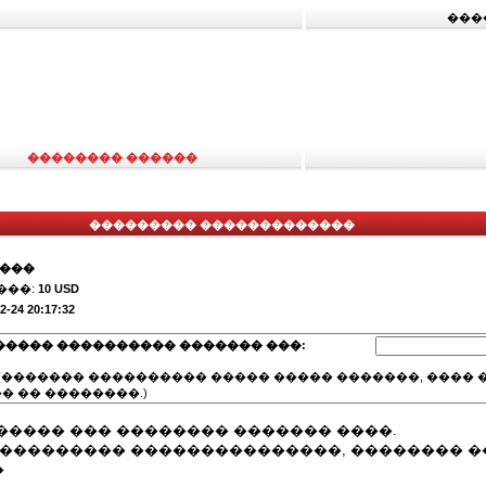
���
�������� ������
��������� �������������
����
���:
10 USD
2-24 20:17:32
����� ���������� ������� ���:
(������� ���������� ����� ����� �������, ���� �
� �� ��������.)
����� ��� �������� ������� ����.
 ��������� ���������������, �������� 
�