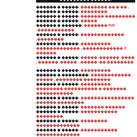
������ � �����:
�������� �� � �� .
������ � �����:
��������
������ � �����:
������� ���������
������ � �����:
�����
������ � ������:
������� PHP
-�����������
������ � �����:
�������������
,��������
������ � �����:
���������
������������� , ������������ IT
������
������ � �����:
����� .������ .����
, ������ .����� . ,����� .�� ��������
.
������ � �����:
���������
������ � ��������:
������������ ,
����� , �������� ��������
������ � �����:
���������
�������� ���������� � �������
�����������
������ � �����:
����������������
������ ��������
������ � �����:
������� ������
������ � �����:
�����������
��������
������ � �����:
��������
�������������
������ � �����:
�����������
�������������