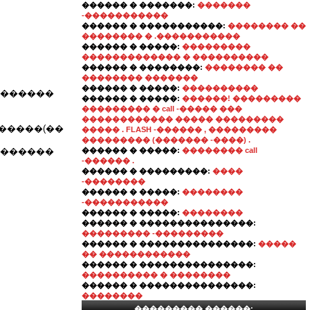
������ � �������:
�������
-�����������
������ � �����������:
�������� ��
�������� � .�����������
������ � �����:
���������
������������� � ����������
������ � ��������:
�������� ��
�������� �������
������ � �����:
����������
 ������
������ � �����:
������! ���������
��������� � call -����� ���
������������ ����� ���������
������(��
����� . FLASH -������ , ���������
��������� (������� -����) .
 �������
������ � �����:
�������� call
-������ .
������ � ���������:
����
-��������
������ � �����:
��������
-�����������
������ � �����:
��������
������ � ���������������:
��������� -���������
������ � ���������������:
�����
�� ������������
������ � ���������������:
���������� � ��������
������ � ���������������:
��������
��������� ������: