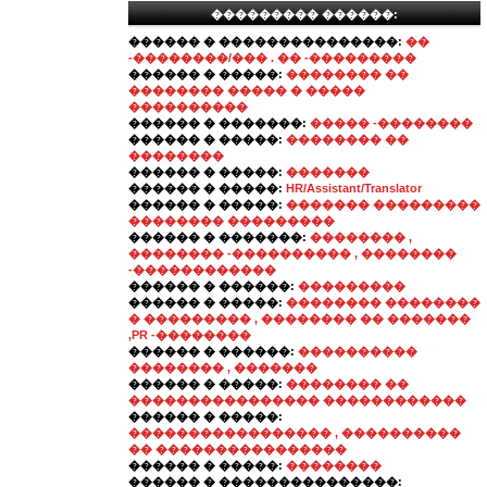
��������� ������:
������ � ���������������:
��
-��������/��� . �� -���������
������ � �����:
�������� ��
�������� ����� � �����
����������
������ � �������:
����� -��������
������ � �����:
�������� ��
��������
������ � �����:
�������
������ � �����:
HR/Assistant/Translator
������ � �����:
������� ���������
�������� ���������
������ � �������:
�������� ,
�������� -���������� , ��������
-������������
������ � ������:
���������
������ � �����:
�������� ��������
� ��������� , �������� �� �������
,PR -��������
������ � ������:
����������
�������� , �������
������ � �����:
�������� ��
���������������� ������������
������ � �����:
����������������� , ����������
�� ����������������
������ � �����:
��������
������ � ���������������: