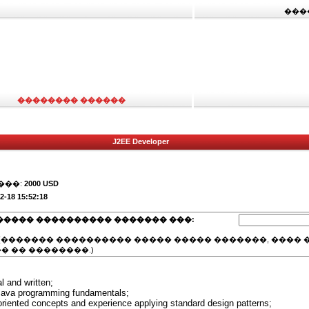
���
�������� ������
J2EE Developer
���:
2000 USD
2-18 15:52:18
����� ���������� ������� ���:
(������� ���������� ����� ����� �������, ���� �
� �� ��������.)
l and written;
 Java programming fundamentals;
-oriented concepts and experience applying standard design patterns;