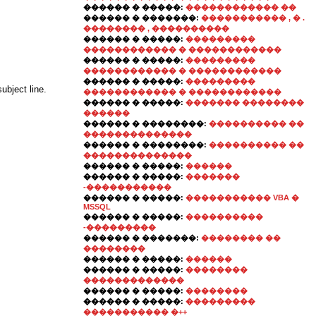
������ � �����:
������������ ��
������ � �������:
����������� , � .
�������� , ����������
������ � �����:
���������
������������ � ������������
������ � �����:
���������
������������ � ������������
������ � �����:
���������
ubject line.
������������ � ������������
������ � �����:
������� ��������
������
������ � ��������:
���������� ��
��������������
������ � ��������:
���������� ��
��������������
������ � �����:
������
������ � �����:
�������
-�����������
������ � �����:
����������� VBA �
MSSQL
������ � �����:
����������
-���������
������ � �������:
�������� ��
��������
������ � �����:
������
������ � �����:
��������
�������������
������ � �����:
��������
������ � �����:
���������
����������� �++