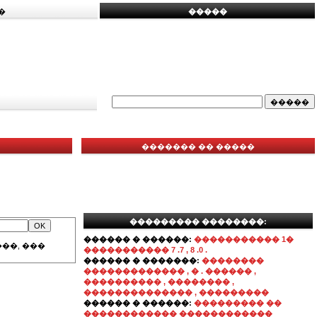
�
�����
������� �� �����
��������� ��������:
������ � ������:
����������� 1�
��, ���
����������� 7 .7 , 8 .0 .
������ � �������:
��������
������������� , � . ������ ,
���������� , �������� ,
�������������� , ���������
������ � ������:
��������� ��
������������ ������������