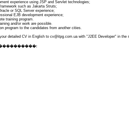
pment experience using JSP and Servlet technologies;
framework such as Jakarta Struts;
Oracle or SQL Server experience;
essional EJB development experience;
ete training program.
raining and/or work are possible.
on program to the candidates from another cities.
 your detailed CV in English to cv@itpg.com.ua with "J2EE Developer" in the s
����������: