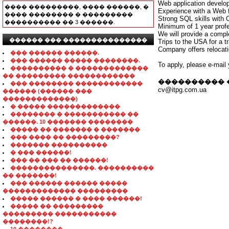
Web application develo
���� ���������, ���� ������, �
Experience with a Web 
���� �������� � ���������
Strong SQL skills with 
���������� �� 3 ������.
Minimum of 1 year prof
We will provide a compl
������ ��� ���������������
Trips to the USA for a t
Company offers relocati
��� ������ ������.
��� ������ ����� ��������.
To apply, please e-mail
���������� � �������������
�� ��������� ������������
���������� 
��� �������� ������������
cv@itpg.com.ua
������ (������ ���
�������������)
� ����� �������������
�������� � ����������� ��
������. 10 ������� ��������
����� �� ������� � �������
��� ���� �� ���������?
������� ����������
� ��� ������!
��� �� ��� �� ������!
���������������. ����������
�� �������!
��� ������ ������ �����
������������� ���������
����� ������ � ���� ������!
����� �� ���������
��������� �����������
��������!?