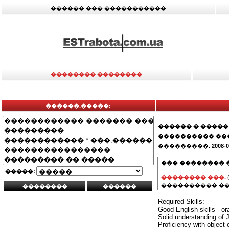
������ ��� �����������
�������� ��������
������.�����:
������ � �����
���������� ��
���������:
2008-0
��� �������� 
�����:
�������� ���.
���������� ��
Required Skills:
Good English skills - ora
Solid understanding of
Proficiency with object