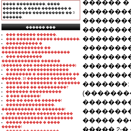
������ �
���� ���������, ����
������, � ���� �������� �
��������
��������� ���������� �� 3
������.
��������
������ ���
��������
���������������
��� ������ ������.
��������
��� ������ ����� ��������.
���������� �
��������
������������� ��
��������� ������������
��������
��� ��������
������������ ������
��������
(������ ��� �������������)
� ����� �������������
�������
�������� � ����������� ��
������. 10 ������� ��������
�������:
����� �� ������� � �������
��� ���� �� ���������?
(�������
������� ����������
� ��� ������!
��� �� ��� �� ������!
��������
���������������.
���������� �� �������!
��������
��� ������ ������ �����
������������� ���������
����� ��
����� ������ � ����
������!
����� 2-�