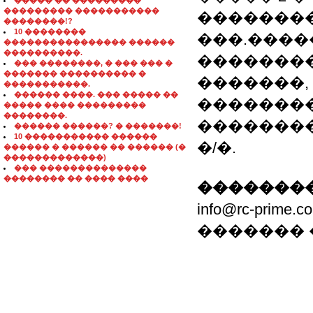
����� �� ���������
��������� �����������
���������
��������!?
10 ��������
���.����
���������������� ������
����������.
��������
��� ��������, � ��� ��� �
������� ���������� �
�������,
�����������.
������ ����. ��� ����� ��
�������
����� ���� ���������
��������.
�������
������ ������? � �������!
10 ����������� ������
�/�.
������ � ������ �� ������ (�
�������������)
��� ��������������
�������� �� ���� ����
��������
info@rc-prime.
�������