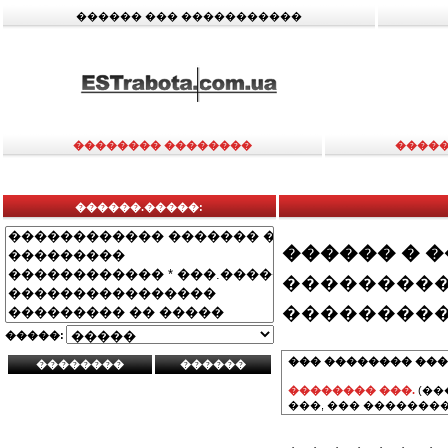
������ ��� �����������
�������� ��������
�����
������.�����:
������ � 
���������
���������
�����:
��� �������� ���
�������� ���.
(��
���, ��� ��������