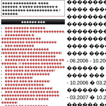
�������
���� ���������, ����
������, � ���� �������� �
���� �����
��������� ���������� �� 3
������.
��������
������ ���
��������
���������������
��� ������ ������.
��������
��� ������ ����� ��������.
���������� �
��������
������������� ��
��������� ������������
���� ���
��� ��������
������������ ������
���� ���
(������ ��� �������������)
� ����� �������������
- 06.2006 - 
�������� � ����������� ��
������. 10 ������� ��������
������ �
����� �� ������� � �������
��� ���� �� ���������?
���� ��� 2
������� ����������
� ��� ������!
��� �� ��� �� ������!
- 10.2006 �
���������������.
���������� �� �������!
������ ���
��� ������ ������ �����
������������� ���������
- 03.2007 � 
����� ������ � ����
������!
������ ���