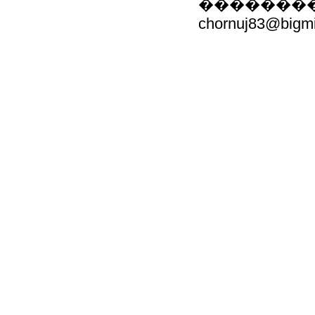
��������: 8 
chornuj83@bigmi