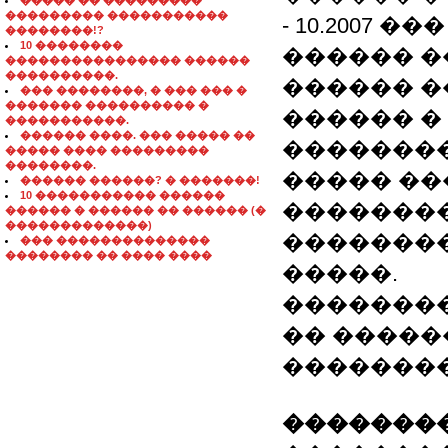
����� �� ���������
��������� �����������
- 10.2007 ���
��������!?
10 ��������
������ ��
���������������� ������
����������.
������ �
��� ��������, � ��� ��� �
������� ���������� �
������ �
�����������.
������ ����. ��� ����� ��
��������
����� ���� ���������
��������.
����� ��
������ ������? � �������!
10 ����������� ������
��������
������ � ������ �� ������ (�
�������������)
�������� 
��� ��������������
�������� �� ���� ����
�����.
��������
�� �����
��������
��������