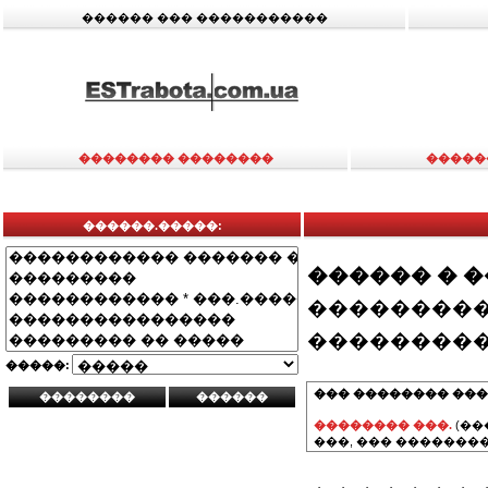
������ ��� �����������
�������� ��������
�����
������.�����:
������ � 
���������
���������
�����:
��� �������� ���
�������� ���.
(��
���, ��� ��������