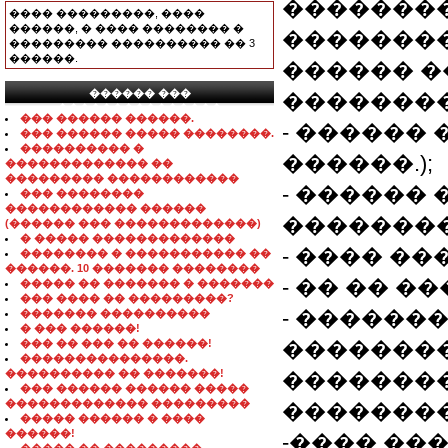
��������
���� ���������, ����
������, � ���� �������� �
��������
��������� ���������� �� 3
������.
������ 
������ ���
��������
���������������
��� ������ ������.
- ������
��� ������ ����� ��������.
���������� �
������.);
������������� ��
��������� ������������
- ������
��� ��������
������������ ������
��������
(������ ��� �������������)
� ����� �������������
- ���� ���
�������� � ����������� ��
������. 10 ������� ��������
- �� �� �
����� �� ������� � �������
��� ���� �� ���������?
- ������
������� ����������
� ��� ������!
��� �� ��� �� ������!
�������
���������������.
���������� �� �������!
�������
��� ������ ������ �����
������������� ���������
��������
����� ������ � ����
������!
-���� ��