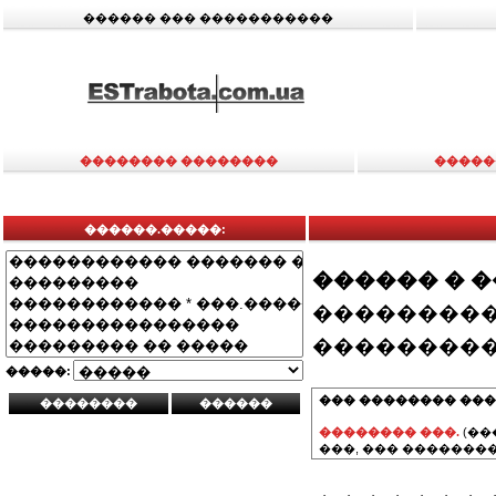
������ ��� �����������
�������� ��������
�����
������.�����:
������ � 
���������
���������
�����:
��� �������� ���
�������� ���.
(��
���, ��� ��������