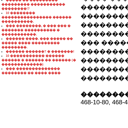
����� �� ���������
��������� �����������
��������
��������!?
10 ��������
��������
���������������� ������
����������.
��������
��� ��������, � ��� ��� �
������� ���������� �
�������
�����������.
������ ����. ��� ����� ��
��� ����
����� ���� ���������
��������.
��������
������ ������? � �������!
10 ����������� ������
��������
������ � ������ �� ������ (�
�������������)
��������
��� ��������������
�������� �� ���� ����
�������
��������
468-10-80, 468-