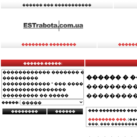
������ ��� �����������
�������� ��������
�����
������.�����:
������ � 
���������
���������
�����:
��� �������� ���
�������� ���.
(��
���, ��� ��������