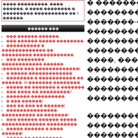
� ������
���� ���������, ����
������, � ���� �������� �
��������
��������� ���������� �� 3
������.
�������
������ ���
��������
���������������
��� ������ ������.
��������
��� ������ ����� ��������.
���������� �
�������
������������� ��
��������� ������������
����, ��
��� ��������
������������ ������
��������
(������ ��� �������������)
� ����� �������������
��������
�������� � ����������� ��
������. 10 ������� ��������
��������
����� �� ������� � �������
��� ���� �� ���������?
��������
������� ����������
� ��� ������!
��� �� ��� �� ������!
���������������.
��������
���������� �� �������!
��� ������ ������ �����
�������
������������� ���������
����� ������ � ����
��������
������!