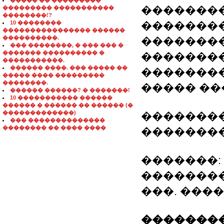
����� �� ���������
��������
��������� �����������
��������!?
10 ��������
�������
���������������� ������
����������.
�������
��� ��������, � ��� ��� �
������� ���������� �
�������
�����������.
������ ����. ��� ����� ��
�������
����� ���� ���������
��������.
����� ��
������ ������? � �������!
10 ����������� ������
������ � ������ �� ������ (�
�������������)
��������
��� ��������������
�������� �� ���� ����
�������
�������:
�������
���. ����
��������