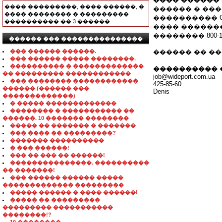
���� ���������, ���� ������, �
������ � ����
���� �������� � ���������
���������� CI
���������� �� 3 ������.
���� ������
�������� 800-1
������ ��� ���������������
��� ������ ������.
������ �� �����
��� ������ ����� ��������.
���������� � �������������
���������� 
�� ��������� ������������
job@wideport.com.ua
��� �������� ������������
425-85-60
������ (������ ���
Denis
�������������)
� ����� �������������
�������� � ����������� ��
������. 10 ������� ��������
����� �� ������� � �������
��� ���� �� ���������?
������� ����������
� ��� ������!
��� �� ��� �� ������!
���������������. ����������
�� �������!
��� ������ ������ �����
������������� ���������
����� ������ � ���� ������!
����� �� ���������
��������� �����������
��������!?