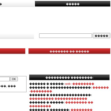
�
�����
������� �� �����
��������� ��������:
������ � �����:
web -��������
��, ���
������ � ���������������:
������
-��������
������ � ���������������:
��������� ������������
������ � �����:
�������� ��
��������
������ � �������:
��������