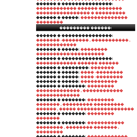
������ � ���������������:
������������ ������ �������
���������������� � ���������
������ � �����:
��������������
��������
��������� ������:
������ � ���������������:
������� -�������� , ����������� ,
������������
������ � �����:
��������
����������/����������
������ � ���������������:
������������ ������ ������
������ � ��������:
�������
������ � �����:
���� -��������
������ � �����:
���� -��������
������ � �����:
�����������
������ � �������:
��������
������������� , ������������
�������������
������ � �������:
��������
������� , ��������� ���������
������ , ����� �����������������
������ � �������:
��������
�������
������ � �������:
�����������
�������� , �������� ������� ,
��������
������ � �������:
������������