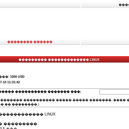
���
�������� ������
��������� ������������� LINUX
���:
1000 USD
7-10 11:31:42
����� ���������� ������� ���:
(������� ���������� ����� ����� �������, ���� �
� �� ��������.)
����������� LINUX
� ���������:
-5 ���.