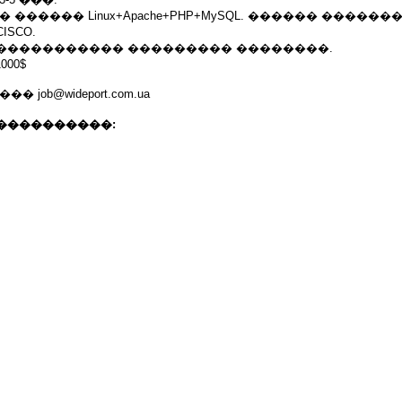
 ������ Linux+Apache+PHP+MySQL. ������ ������
SCO.
����������� ��������� ��������.
000$
 job@wideport.com.ua
����������: