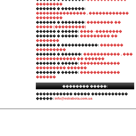
��������
������ � �������:
��������������� , ������������
��������
������ � �������:
�������� ��
����� (���������)
������ � �����:
���� -��������
������ � �����:
��������� ��
�������
������ � �����������:
�������
���������
������ � ������:
����������� , ���
������������ �� ������
������ � �����:
������������
��������� ������
������ � �����:
������������
������
�������� �����:
����������� ����� �����������
�����:
info@estrabota.com.ua