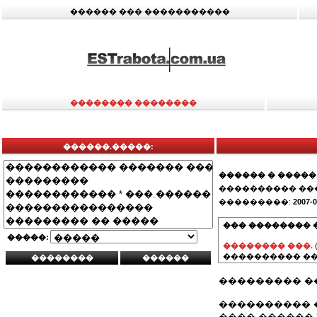
������ ��� �����������
�������� ��������
������.�����:
������ � �����
���������� ��
���������:
2007-0
��� �������� 
�����:
�������� ���.
���������� ��
��������� ��
���������� 
���� ������ 3