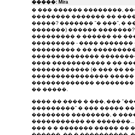
�����: Mira
� ��� ������ ��������, �
�������� ������� �� ����
�����? ������� "� ���", � �
�������) ������ �������?
��������� � ������ �� ��
��������� - ���� �������
��������� � �� ��������
�������������� ��������
���� ����������� � �� ��
������������ (� ��� �� ���
���������������� �����
������������� �������� 
�� �����.
���� �� ���� � ���, ��� "
���������" � ��� ����� �
�������� ��������, � ��
����������� �� �������..
��� � � ������� ����� �� 
������, �� � ����������,