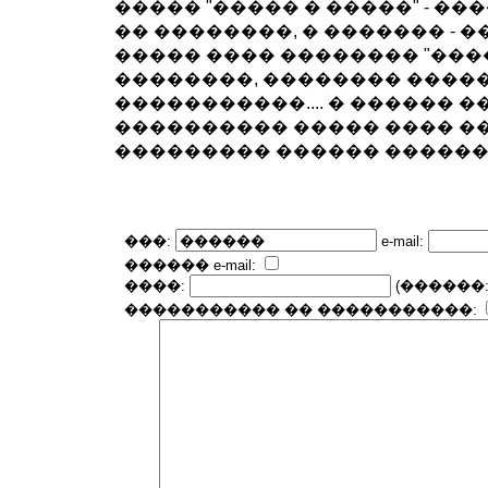
����� "����� � �����" - ��
�� ��������, � ������� - ��
����� ���� �������� "�����
��������, �������� ����
�����������.... � ������ 
���������� ����� ���� �
��������� ������ �������
���:
e-mail:
������ e-mail:
����:
(������: htt
����������� �� �����������: