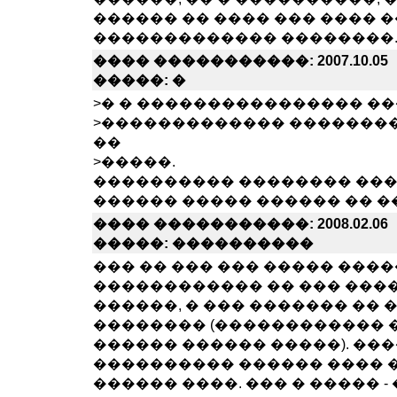
������ �� ���� ��� ���� 
������������� ��������
���� �����������: 2007.10.05
�����: �
>� � ���������������� �
>������������� ��������
��
>�����.
���������� �������� ��
������ ����� ������ �� ��
���� �����������: 2008.02.06
�����: ����������
��� �� ��� ��� ����� ���
������������ �� ��� ����
������, � ��� ������� �� 
�������� (������������ 
������ ������ �����). �
���������� ������ ���� �
������ ����. ��� � ����� - 