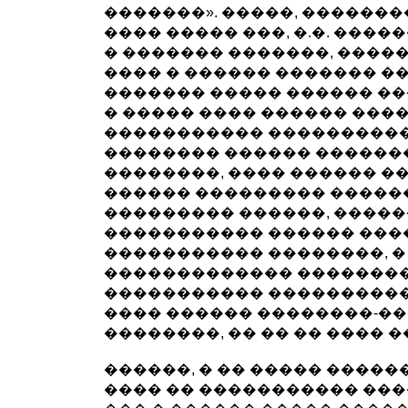
�������». �����, �������
���� ����� ���, �.�. ���
� ������� �������, ����
���� � ������ ������� ��
������� ����� ������ �
� ����� ���� ������ ���
����������� ����������
�������� ������ �������
��������, ���� ������ �
������ ��������� �����
��������� ������, ����
����������� ������ ���
����������� ��������, �
������������� ��������
����������� ����������.
���� ������ ��������-�
��������, �� �� �� ���� �
������, � �� ����� �����
���� �� ����������� ���