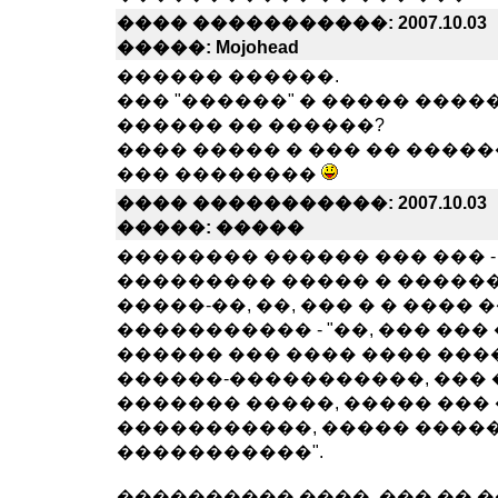
���� �����������: 2007.10.03
�����: Mojohead
������ ������.
��� "������" � ����� ���
������ �� ������?
���� ����� � ��� �� �����
��� ��������
���� �����������: 2007.10.03
�����: �����
�������� ������ ��� ��� 
��������� ����� � �������
�����-��, ��, ��� � � ���� 
����������� - "��, ��� ���
������ ��� ���� ���� ��
������-�����������, ��� 
������� �����, ����� ���
�����������, ����� ����
�����������".
���������� ����, ��� �� 