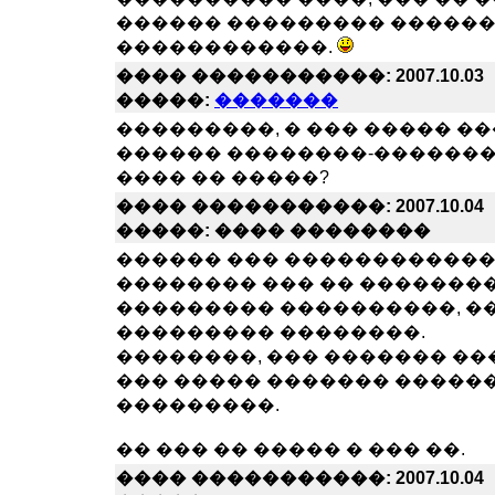
������ ��������� ������
������������.
���� �����������: 2007.10.03
�����:
�������
���������, � ��� ����� �
������ ��������-�������
���� �� �����?
���� �����������: 2007.10.04
�����: ���� ��������
������ ��� ������������
�������� ��� �� ��������:
��������� ����������, �
��������� ��������.
��������, ��� ������� ���
��� ����� ������� ������
���������.
�� ��� �� ����� � ��� ��.
���� �����������: 2007.10.04