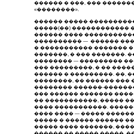
������ � ���, ��� ������
«��������».
������ ����� ���������
�����(��) ������������ �
������ ���� ����������
���������� — ������ ��
� ����������� ������� �
�������, � ��� �������. 
�������� — ��������� ���
��� ���������, � �� ���
������ � ���������. ��, �
��������, �� ������ ��� 
�������� ������-������
��� ������ ������� ����
�� �����������, ����� �
���� �����������. �����
���� ���� — ����� ������
����� � ������ ������ �
����� ���� �������, ���
������ �� ����� �����, �