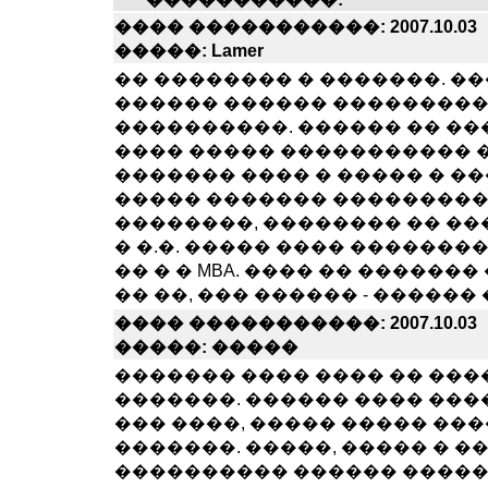
���� �����������: 2007.10.03
�����: Lamer
�� �������� � �������. ��
������ ������ ���������
����������. ������ �� ���
���� ����� ����������� 
������� ���� � ����� � ��
����� ������� ���������
��������, �������� �� �
� �.�. ����� ���� ��������
�� � � MBA. ���� �� ������� 
�� ��, ��� ������ - ������
���� �����������: 2007.10.03
�����: �����
������� ���� ���� �� ���
�������. ������ ���� ���
��� ����, ����� ����� ���
�������. �����, ����� � �
���������� ������ ������