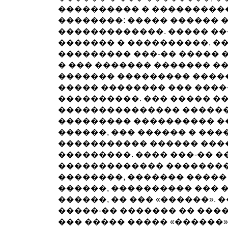
���������� � ���������
��������: ����� ������ 
�������������. ����� ��
������� � ����������, �
��������� ���-�� ����� �
� ��� ������� ������� �
������� ��������� ����
����� �������� ��� ����
����������. ��� ����� 
��������������� ������
��������� ���������� �
������, ��� ������ � ���
����������� ������ ���
���������. ���� ���-�� �
������������� ��������
��������, ������� �����
������, ���������� ��� 
������, �� ��� «������». 
�����-�� ������� �� ����
��� ����� ����� «������»