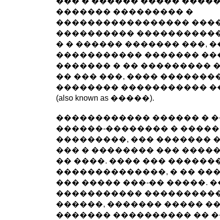
��� � ������ ����� ����
������� ��������� �
����������������� ���
���������� ����������
� � ������ ������� ���, 
����������� ������� ��
������� � �� ��������� �
�� ��� ���, ���� �������
�������� ����������� �
(also known as �����).
������������ ������ � 
������-�������� � ����
���������, ��� ������� 
��� � �������� ��� ����
�� ����. ���� ��� ������
��������������, � �� ���
��� ����� ���-�� �����. 
����������� ���������
������, ������� ����� �
������� ���������� �� �