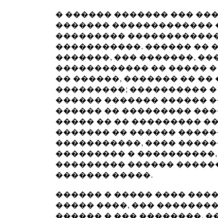
� ������ ������� ��� ��
������� ������������� 
��������� �����������
�����������. ������ �� 
�������, ��� �������, ���
������������ �� ����� �
�� ������, ������� �� �� 
���������; ���������� �
������ ������� ������ �
������ �� ��������� ���
����� �� �� ��������� �
������� �� ������ �����
�����������, ���� �����
��������� � ����������, 
��������� ������ �����
������� �����.
������ � ����� ���� ���
����� ����, ��� ��������,
������ � ��� ��������, �