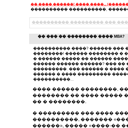
�� ���� ������! ���� ����... (����
���������� ����������, �����
���������� ��������� ��� ���
�� ��� �� �������� ���� MBA?
���������� ����? ������ ��� �
��������! ������ �������� � 
� ������ ����� �� ������ ����
������ ������ ������? ��� �� 
���������. ��� ������ � ���� 
������ � ���� ��������� ����
����������...
���� ������ ��������, �� 
�������� �� ���� ����� 
�� � ��������.
� ��������� ��� ���� ��
����������, ������� «��
������», ����� «����-�� �