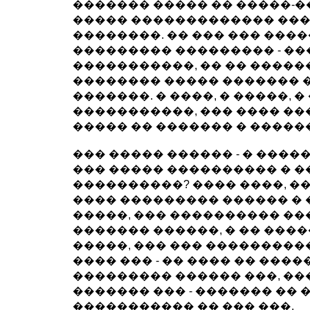
������� ����� �� �����-�
����� ������������� ��
��������. �� ��� ��� ���
��������� ��������� - ��
�����������, �� �� �����
�������� ����� ������� 
�������. � ����, � �����, 
�����������, ��� ���� ���
����� �� ������� � �����
��� ����� ������ - � �����
��� ����� ���������� � �
����������? ���� ����, �
���� ��������� ������ �
�����, ��� ���������� ��
������� ������, � �� ���
�����, ��� ��� ���������
���� ��� - �� ���� �� ���
��������� ������ ���, ��
������� ��� - ������� �� 
����������� �� ��� ���.