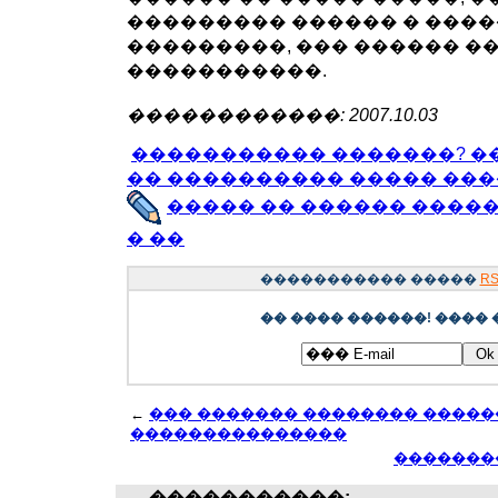
��������� ������ � ����
���������, ��� ������ �
�����������.
������������: 2007.10.03
����������� �������? 
�� ���������� ����� ����
����� �� ������ �����
� ��
����������� �����
RS
�� ���� ������! ���� 
←
��� ������� �������� �����
���������������
���������
�����������: