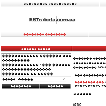
������ ��� �����������
�������� ��������
������.�����:
������ � �����
���������� ��
���������:
2008-1
��� �������� 
�����:
�������� ���.
���������� ��
������
07400