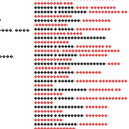
��������� ���
������ � �����:
���� -��������
������ � ���������:
���������� ��
������������
�
������ � �������:
���������
(����������)
������ � �����:
�����������
���, ����
���������� �����
������ � ���������������:
�����������
������ � �����:
��������� ��
�������� , ��������� ���������
������ � ������:
���������
����;
������������
������ � ���������������:
����
,�����������
������ � �����:
��������
�����������
������ � �����:
������� ���������
������
������ � ���������:
�������� ��
���������
������ � �����:
������� ���������
������
������ � ��������:
������� -
���������
������ � ��������:
������� -
���������
������ � ������:
���������
�������������