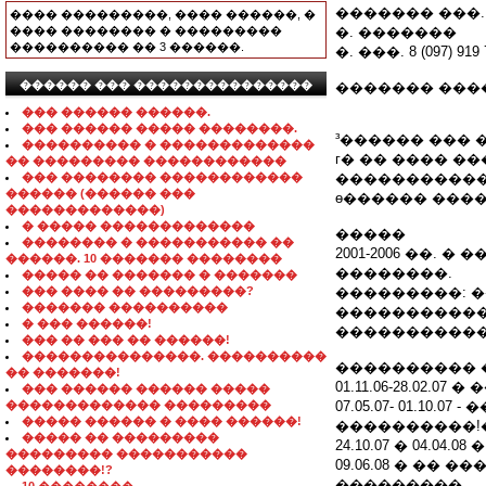
������� ���.
���� ���������, ���� ������, �
���� �������� � ���������
�. �������
���������� �� 3 ������.
�. ���. 8 (097) 919 
������ ��� ���������������
������� ���
��� ������ ������.
��� ������ ����� ��������.
³������ ��� 
���������� � �������������
г� �� ���� ��
�� ��������� ������������
��� �������� ������������
�����������
������ (������ ���
ѳ������ ����
�������������)
� ����� �������������
�����
�������� � ����������� ��
2001-2006 ��
������. 10 ������� ��������
��������.
����� �� ������� � �������
��� ���� �� ���������?
���������: 
������� ����������
�����������
� ��� ������!
�����������
��� �� ��� �� ������!
���������������. ����������
���������� 
�� �������!
01.11.06-28.02
��� ������ ������ �����
������������� ���������
07.05.07- 01.1
����� ������ � ���� ������!
����������!
����� �� ���������
24.10.07 � 04.0
��������� �����������
09.06.08 � ��
��������!?
���������