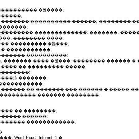
���������� �볺����;
������;
� ������� ���������� ������, �������� �
�������;
��������� �������������: �������, �����
��, �������� ����.
��� ��������� �볺���;
 � �����������;
������� ����������;
�, ������� ���� �볺���, �������� ������ � 
 ���� �� ��������� �����;
��������;
����㳿 �������;
������������;
 ������ �� ������� ��� ������ � ����� ��
 ��������� ������� ��������.
���� �� ��������;
������ ������;
 ������� ������������;
�
Word, Excel, Internet, 1:�