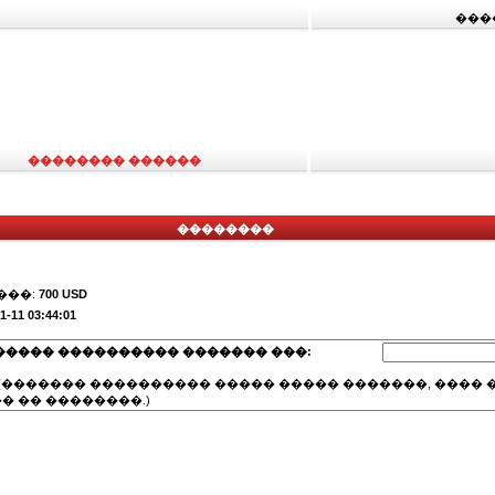
���
�������� ������
��������
���:
700 USD
1-11 03:44:01
����� ���������� ������� ���:
(������� ���������� ����� ����� �������, ���� �
� �� ��������.)