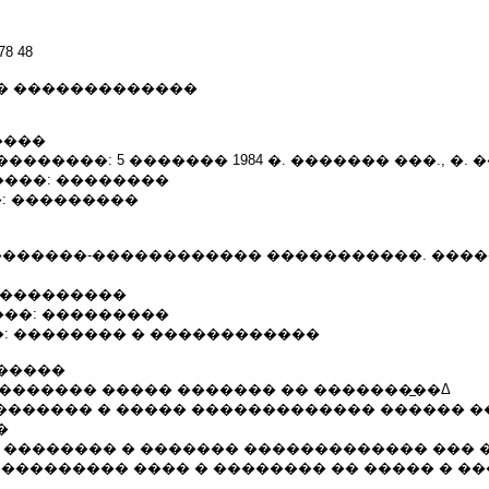
78 48
� �������������
����
��������: 5 ������� 1984 �. ������� ���., �.
���: ��������
: ���������
. � ��������-������������ �����������. ���
����������
��: ���������
: �������� � ������������
�����
.07 � �������� ����� ������� �� �������̲��Δ
0.07 - �������� � ����� ������������� ������ 
�
4.08 � �������� � ������� ������������� ��� �MC 
 ������������ ���� � �������� �� ����� � �