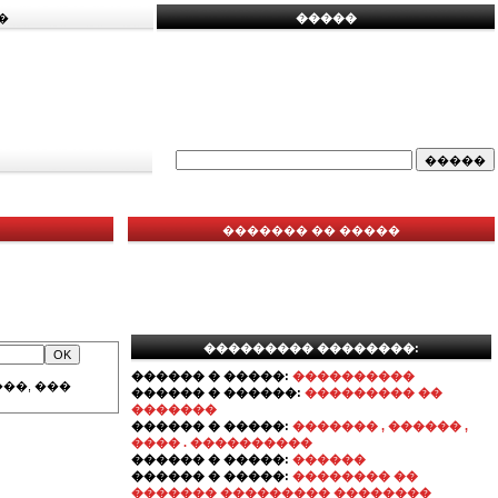
�
�����
������� �� �����
��������� ��������:
������ � �����:
����������
��, ���
������ � ������:
��������� ��
�������
������ � �����:
������� , ������ ,
���� . ����������
������ � �����:
������
������ � �����:
�������� ��
������� ��������� ��������