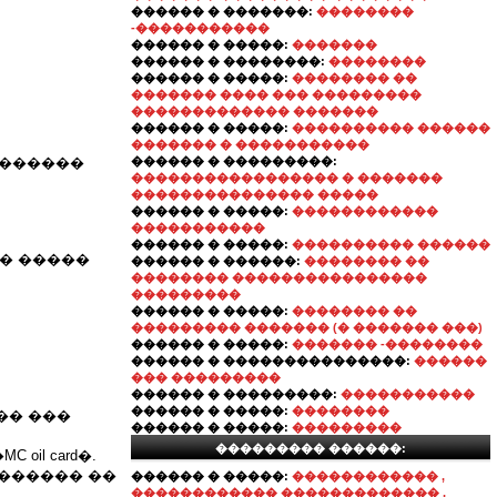
������ � �������:
��������
-�����������
������ � �����:
�������
������ � ��������:
��������
������ � �����:
�������� ��
������� ���� ��� ���������
������������� �������
������ � �����:
���������� ������
������� � �����������
 �������
������ � ���������:
����������������� � �������
��������������� �����
������ � �����:
������������
�����������
������ � �����:
���������� ������
�� �����
������ � ������:
�������� ��
�������� ����������������
���������
������ � �����:
�������� ��
��������� ������� (� ������� ���)
������ � �����:
������� -��������
������ � ���������������:
������
��� ���������
������ � ���������:
�����������
������ � �����:
��������
��� ���
������ � �����:
���������
��������� ������:
oil card�.
������� ��
������ � �����:
������������ ,
������������ ������������� ,